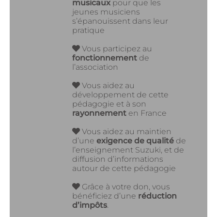
musicaux
pour que les
jeunes musiciens
s’épanouissent dans leur
pratique
Vous participez au
fonctionnement
de
l’association
Vous aidez au
développement de cette
pédagogie et à son
rayonnement
en France
Vous aidez au maintien
d’une
exigence de qualité
de
l’enseignement Suzuki, et de
diffusion d’informations
autour de cette pédagogie
Grâce à votre don, vous
bénéficiez d’une
réduction
d’impôts
.