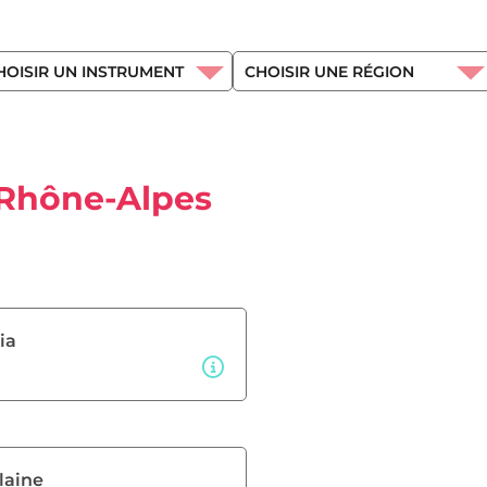
Rhône-Alpes
lia
laine